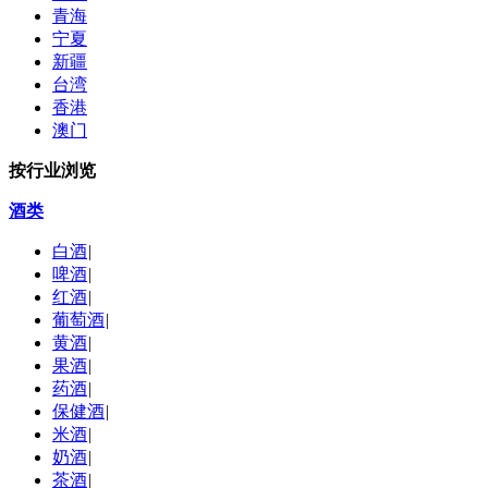
青海
宁夏
新疆
台湾
香港
澳门
按行业浏览
酒类
白酒
|
啤酒
|
红酒
|
葡萄酒
|
黄酒
|
果酒
|
药酒
|
保健酒
|
米酒
|
奶酒
|
茶酒
|