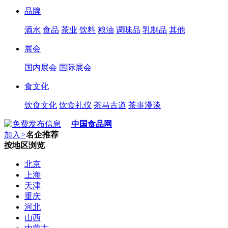
品牌
酒水
食品
茶业
饮料
粮油
调味品
乳制品
其他
展会
国内展会
国际展会
食文化
饮食文化
饮食礼仪
茶马古道
茶事漫谈
中国食品网
加入
>
名企推荐
按地区浏览
北京
上海
天津
重庆
河北
山西