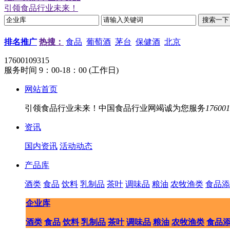
引领食品行业未来！
排名推广
热搜：
食品
葡萄酒
茅台
保健酒
北京
17600109315
服务时间 9：00-18：00 (工作日)
网站首页
引领食品行业未来！中国食品行业网竭诚为您服务
176001
资讯
国内资讯
活动动态
产品库
酒类
食品
饮料
乳制品
茶叶
调味品
粮油
农牧渔类
食品添
企业库
酒类
食品
饮料
乳制品
茶叶
调味品
粮油
农牧渔类
食品