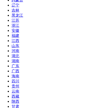
内蒙古
辽宁
吉林
黑龙江
江苏
浙江
安徽
福建
江西
山东
河南
湖北
湖南
广东
广西
海南
四川
贵州
云南
西藏
陕西
甘肃