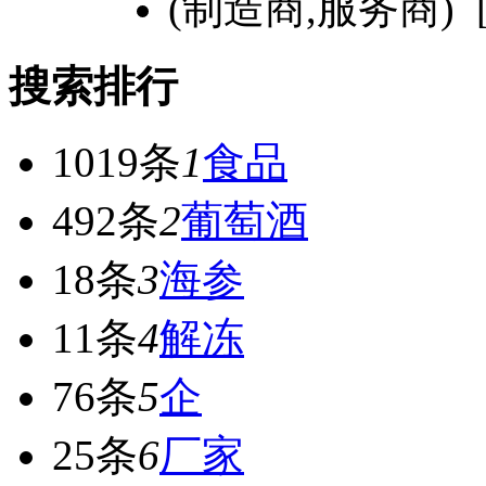
(制造商,服务商) 
搜索排行
1019条
1
食品
492条
2
葡萄酒
18条
3
海参
11条
4
解冻
76条
5
企
25条
6
厂家