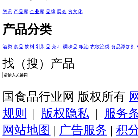
资讯
产品库
企业库
品牌
展会
食文化
产品分类
酒类
食品
饮料
乳制品
茶叶
调味品
粮油
农牧渔类
食品添加剂
找（搜）产品
国食品行业网 版权所有
规则
|
版权隐私
|
服务
网站地图
|
广告服务
|
积