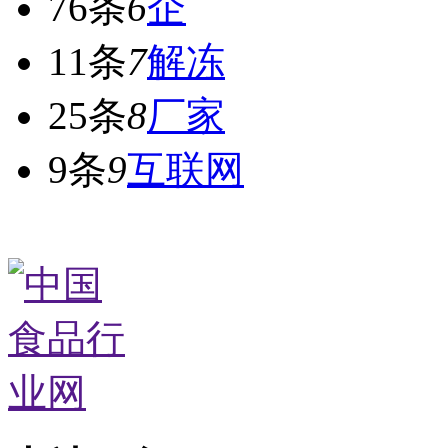
76条
6
企
11条
7
解冻
25条
8
厂家
9条
9
互联网