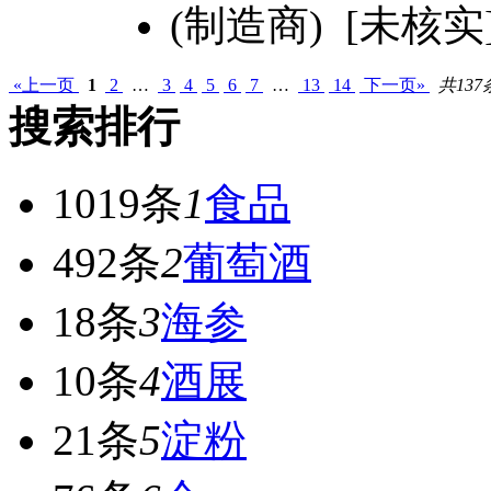
(制造商) [未核实
«上一页
1
2
…
3
4
5
6
7
…
13
14
下一页»
共137
搜索排行
1019条
1
食品
492条
2
葡萄酒
18条
3
海参
10条
4
酒展
21条
5
淀粉