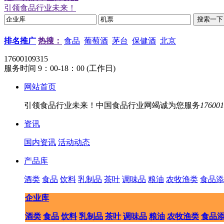
引领食品行业未来！
排名推广
热搜：
食品
葡萄酒
茅台
保健酒
北京
17600109315
服务时间 9：00-18：00 (工作日)
网站首页
引领食品行业未来！中国食品行业网竭诚为您服务
176001
资讯
国内资讯
活动动态
产品库
酒类
食品
饮料
乳制品
茶叶
调味品
粮油
农牧渔类
食品添
企业库
酒类
食品
饮料
乳制品
茶叶
调味品
粮油
农牧渔类
食品