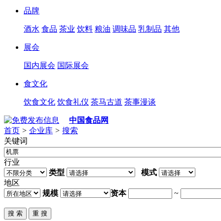
品牌
酒水
食品
茶业
饮料
粮油
调味品
乳制品
其他
展会
国内展会
国际展会
食文化
饮食文化
饮食礼仪
茶马古道
茶事漫谈
中国食品网
首页
>
企业库
>
搜索
关键词
行业
类型
模式
地区
规模
资本
~