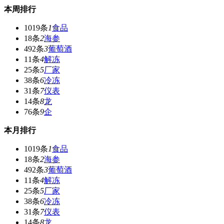
本周排行
1019条
1
食品
18条
2
海参
492条
3
葡萄酒
11条
4
解冻
25条
5
厂家
38条
6
冷冻
31条
7
仪表
14条
8
龙
76条
9
企
本月排行
1019条
1
食品
18条
2
海参
492条
3
葡萄酒
11条
4
解冻
25条
5
厂家
38条
6
冷冻
31条
7
仪表
14条
8
龙