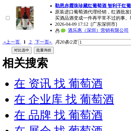
勒恩赤霞珠珍藏红
葡萄酒
智利干红
葡
原装进口
葡萄酒
代理经销，红酒批发团购
买酒品酒变成一件再平常不过的事。
2026-04-09 17:12
[广东深圳市]
酒乐惠（深圳）营销有限公司
«上一页
1
2
下一页»
共20条/2页
相关搜索
在
资讯
找 葡萄酒
在
企业库
找 葡萄酒
在
品牌
找 葡萄酒
在
展会
找 葡萄酒