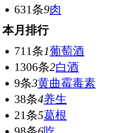
631条
9
肉
本月排行
711条
1
葡萄酒
1306条
2
白酒
9条
3
黄曲霉毒素
38条
4
养生
21条
5
葛根
98条
6
吃