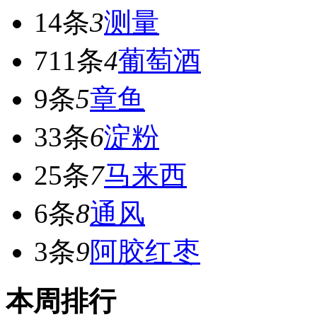
14条
3
测量
711条
4
葡萄酒
9条
5
章鱼
33条
6
淀粉
25条
7
马来西
6条
8
通风
3条
9
阿胶红枣
本周排行