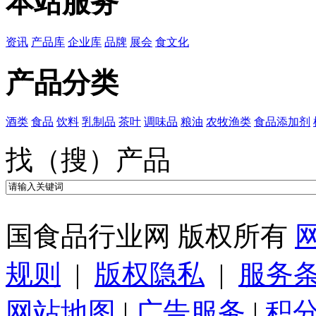
本站服务
资讯
产品库
企业库
品牌
展会
食文化
产品分类
酒类
食品
饮料
乳制品
茶叶
调味品
粮油
农牧渔类
食品添加剂
找（搜）产品
国食品行业网 版权所有
规则
|
版权隐私
|
服务
网站地图
|
广告服务
|
积