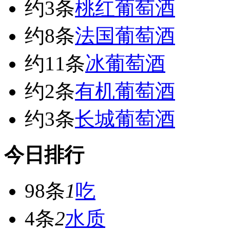
约3条
桃红葡萄酒
约8条
法国葡萄酒
约11条
冰葡萄酒
约2条
有机葡萄酒
约3条
长城葡萄酒
今日排行
98条
1
吃
4条
2
水质