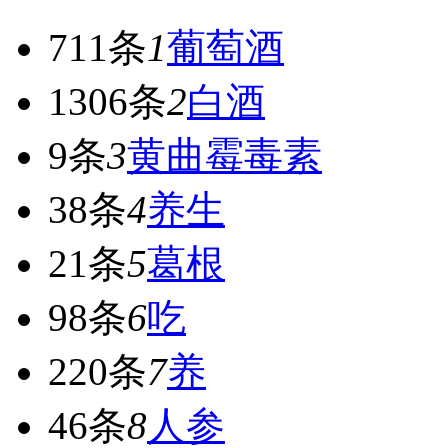
711条
1
葡萄酒
1306条
2
白酒
9条
3
黄曲霉毒素
38条
4
养生
21条
5
葛根
98条
6
吃
220条
7
养
46条
8
人参