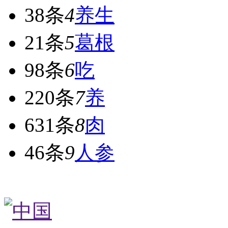
38条
4
养生
21条
5
葛根
98条
6
吃
220条
7
养
631条
8
肉
46条
9
人参