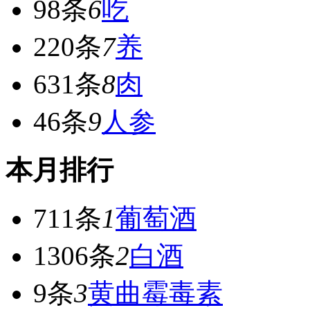
98条
6
吃
220条
7
养
631条
8
肉
46条
9
人参
本月排行
711条
1
葡萄酒
1306条
2
白酒
9条
3
黄曲霉毒素