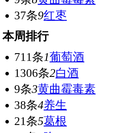
37条
9
红枣
本周排行
711条
1
葡萄酒
1306条
2
白酒
9条
3
黄曲霉毒素
38条
4
养生
21条
5
葛根