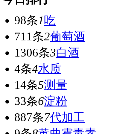
98条
1
吃
711条
2
葡萄酒
1306条
3
白酒
4条
4
水质
14条
5
测量
33条
6
淀粉
887条
7
代加工
9条
8
黄曲霉毒素