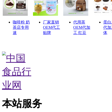
咖啡粉 奶
厂家直销
代用茶
蛋白
茶店专用
OEM代工
OEM代加
代加
速
贴牌
工 红豆
体
本站服务