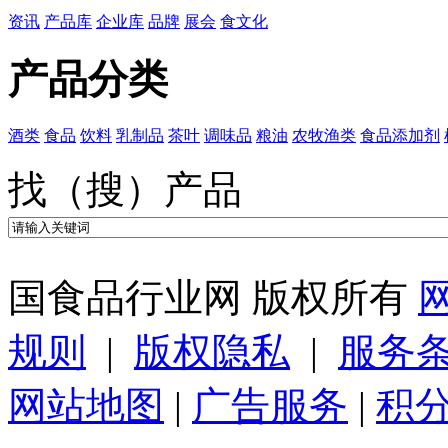
资讯
产品库
企业库
品牌
展会
食文化
产品分类
酒类
食品
饮料
乳制品
茶叶
调味品
粮油
农牧渔类
食品添加剂
找（搜）产品
国食品行业网 版权所有
规则
|
版权隐私
|
服务
网站地图
|
广告服务
|
积