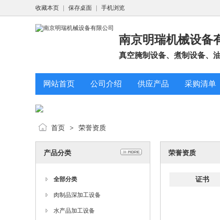
收藏本页
|
保存桌面
|
手机浏览
南京明瑞机械设备
真空腌制设备、煮制设备、油
网站首页
公司介绍
供应产品
采购清单
首页
荣誉资质
>
产品分类
荣誉资质
证书
全部分类
肉制品深加工设备
水产品加工设备