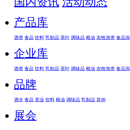
国内资讯
活动动态
产品库
酒类
食品
饮料
乳制品
茶叶
调味品
粮油
农牧渔类
食品添
企业库
酒类
食品
饮料
乳制品
茶叶
调味品
粮油
农牧渔类
食品添
品牌
酒水
食品
茶业
饮料
粮油
调味品
乳制品
其他
展会