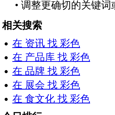
• 调整更确切的关键词
相关搜索
在
资讯
找 彩色
在
产品库
找 彩色
在
品牌
找 彩色
在
展会
找 彩色
在
食文化
找 彩色