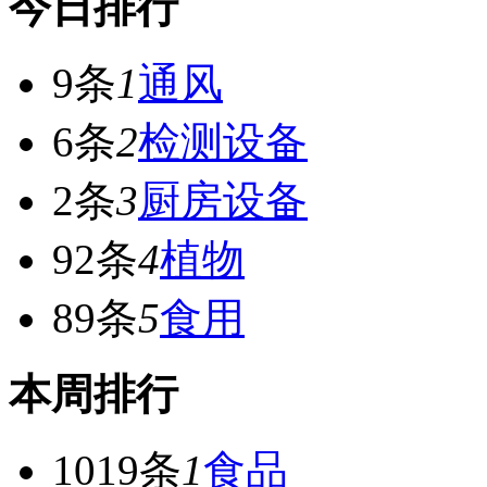
今日排行
9条
1
通风
6条
2
检测设备
2条
3
厨房设备
92条
4
植物
89条
5
食用
本周排行
1019条
1
食品