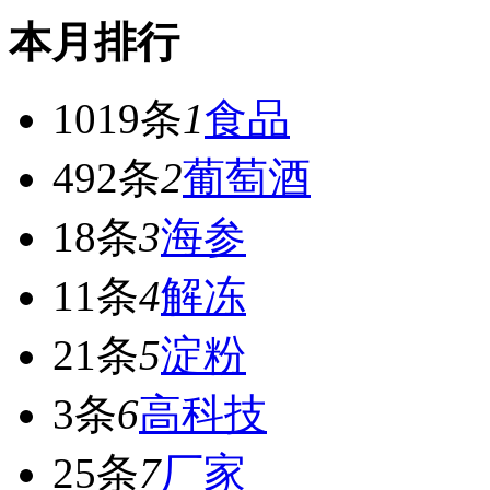
本月排行
1019条
1
食品
492条
2
葡萄酒
18条
3
海参
11条
4
解冻
21条
5
淀粉
3条
6
高科技
25条
7
厂家