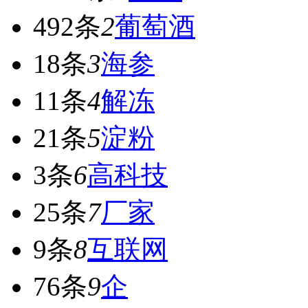
492条
2
葡萄酒
18条
3
海参
11条
4
解冻
21条
5
淀粉
3条
6
高科技
25条
7
厂家
9条
8
互联网
76条
9
企