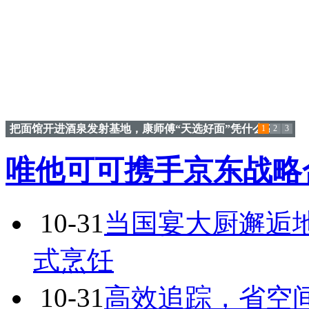
把面馆开进酒泉发射基地，康师傅“天选好面”凭什么？
1
2
3
唯他可可携手京东战略
10-31
当国宴大厨邂逅
式烹饪
10-31
高效追踪，省空