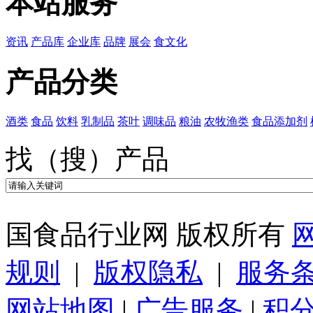
本站服务
资讯
产品库
企业库
品牌
展会
食文化
产品分类
酒类
食品
饮料
乳制品
茶叶
调味品
粮油
农牧渔类
食品添加剂
找（搜）产品
国食品行业网 版权所有
规则
|
版权隐私
|
服务
网站地图
|
广告服务
|
积