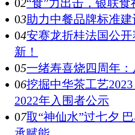
0
2
“食”力出击，银联
0
3
助力中餐品牌标准建
0
4
安赛龙折桂法国公开
新！
0
5
一绪寿喜烧四周年：
0
6
挖掘中华茶工艺202
2022年入围者公示
0
7
取“神仙水”过七夕 
承赋能