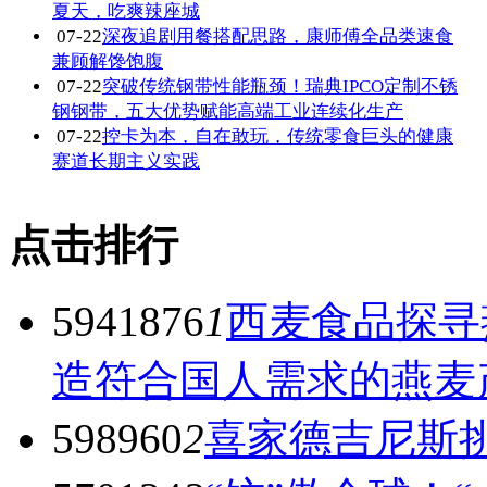
夏天，吃爽辣座城
07-22
深夜追剧用餐搭配思路，康师傅全品类速食
兼顾解馋饱腹
07-22
突破传统钢带性能瓶颈！瑞典IPCO定制不锈
钢钢带，五大优势赋能高端工业连续化生产
07-22
控卡为本，自在敢玩，传统零食巨头的健康
赛道长期主义实践
点击排行
5941876
1
西麦食品探寻
造符合国人需求的燕麦
598960
2
喜家德吉尼斯