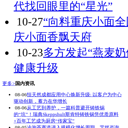
代找回眼里的“星光”
10-27
“向料重庆小面全
庆小面香飘天府
10-23
多方发起“燕麦奶
健康升级
更多
>
国内资讯
08-06
恒天然成都应用中心焕新升级: 以客户为中心
驱动创新，蓄力在华增长
08-06
从工艺到养护，一篇科普避开铸铁锅
的“坑”！瑞典Skeppshult斯肯特铸铁锅凭优质原料
+百年工艺成为厨房“传家宝”
08-05
冷泡茶赛道进入规模化增长周期，艾媒咨询