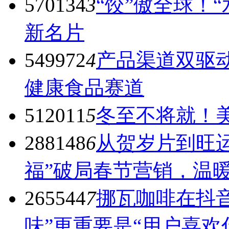
570134
3
“饺”傲全球！
新名片
549972
4
产品渠道双驱
健康食品赛道
512011
5
冬至不将就！美
288148
6
从贺岁片到旺
福”破局春节营销，温
265544
7
挪瓦咖啡在抖音
味”更重要是“用户喜欢