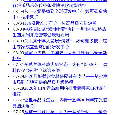
解码乐品乐茶传统茶业快消化转型路径
08-04
从一支奶酪棒到全球研发中心：妙可蓝多的
十年技术跃迁
08-04
186项标准，守护一枚高品质安鲜鸡蛋
08-04
中粮集团从“粮”到“养”再进一步 悦活U格益
生菌系列开启营养健康新布局
08-03
为未来十年大发展“筑基”，妙可蓝多携手院
士专家成立全球奶酪研发中心
08-03
皇家小虎携手中国农业大学共筑食品安全新
标杆
07-31
多感官体验成为新常态：为何到2026年，饮
料仅仅“好喝”已远远不够
07-29
2026县城餐饮食材供应链白皮书——从批发
市场到产地直供的品质升级路径
07-29
2026年山东青岛蛤蜊粉批发商哪家口碑最佳
推荐
07-27
让世界品味江西｜四特十五年30周年荣光盛
典圆满落幕
07-25
从被一口辣种草，到为一盘菜抵达——这个