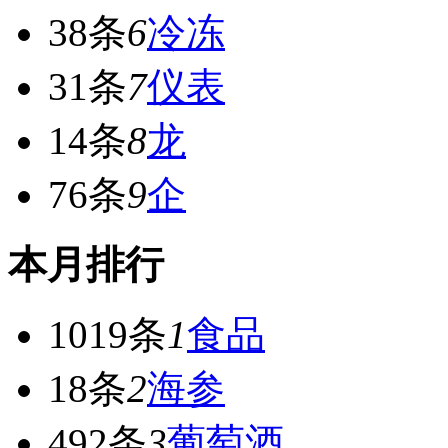
38条
6
冷冻
31条
7
仪表
14条
8
龙
76条
9
企
本月排行
1019条
1
食品
18条
2
海参
492条
3
葡萄酒