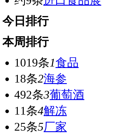
约9条
进口食品展
今日排行
本周排行
1019条
1
食品
18条
2
海参
492条
3
葡萄酒
11条
4
解冻
25条
5
厂家