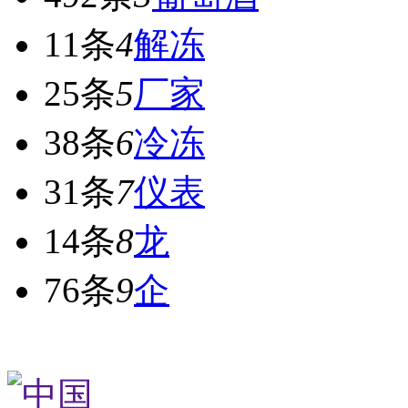
11条
4
解冻
25条
5
厂家
38条
6
冷冻
31条
7
仪表
14条
8
龙
76条
9
企