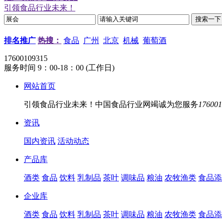
引领食品行业未来！
排名推广
热搜：
食品
广州
北京
机械
葡萄酒
17600109315
服务时间 9：00-18：00 (工作日)
网站首页
引领食品行业未来！中国食品行业网竭诚为您服务
176001
资讯
国内资讯
活动动态
产品库
酒类
食品
饮料
乳制品
茶叶
调味品
粮油
农牧渔类
食品添
企业库
酒类
食品
饮料
乳制品
茶叶
调味品
粮油
农牧渔类
食品添