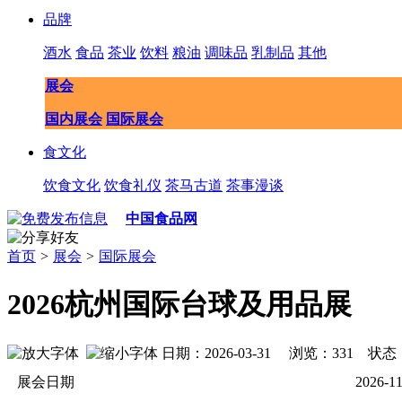
品牌
酒水
食品
茶业
饮料
粮油
调味品
乳制品
其他
展会
国内展会
国际展会
食文化
饮食文化
饮食礼仪
茶马古道
茶事漫谈
中国食品网
首页
>
展会
>
国际展会
2026杭州国际台球及用品展
日期：2026-03-31 浏览：
331
状态
展会日期
2026-1