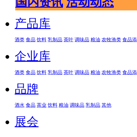
国内资讯
活动动态
产品库
酒类
食品
饮料
乳制品
茶叶
调味品
粮油
农牧渔类
食品添
企业库
酒类
食品
饮料
乳制品
茶叶
调味品
粮油
农牧渔类
食品添
品牌
酒水
食品
茶业
饮料
粮油
调味品
乳制品
其他
展会